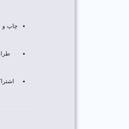
چاپ و ن
طراح
اشتراک