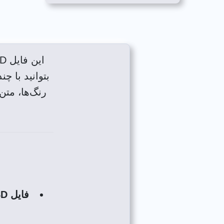
بتوانید با چ
رنگ‌ها، متن
فایل PSD لایه-باز