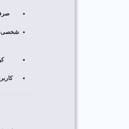
صرفه
شخصی‌س
کی
کاربر