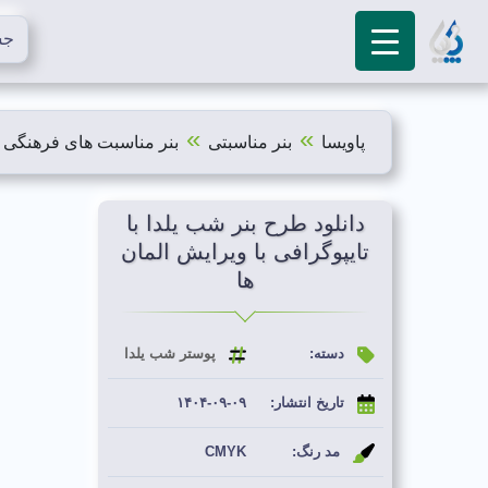
»
»
پاویسا
بنر مناسبتی
بنر مناسبت های فرهنگی 
دانلود طرح بنر شب یلدا با
تایپوگرافی با ویرایش المان
ها
دسته:
پوستر شب یلدا
تاریخ انتشار:
۱۴۰۴-۰۹-۰۹
مد رنگ:
CMYK