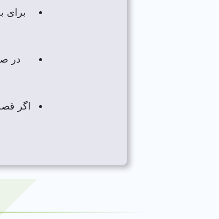
برای ب
در صو
اگر قصد 